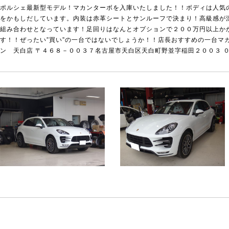
ポルシェ最新型モデル！マカンターボを入庫いたしました！！ボディは人気
をかもしだしています。内装は赤革シートとサンルーフで決まり！高級感が
組み合わせとなっています！足回りはなんとオプションで２００万円以上か
す！！ぜったい”買い”の一台ではないでしょうか！！店長おすすめの一台マ
ン 天白店 〒４６８－００３７名古屋市天白区天白町野並字稲田２００３ 