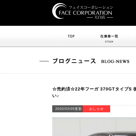
トップ
在庫車一覧
☆売約済☆22年フーガ 370GTタイプ
い♪
2020/03/05更新
おしらせ