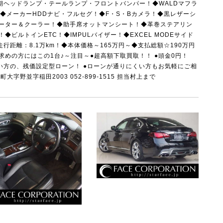
◆後期ヘッドランプ・テールランプ・フロントバンパー！◆WALDマフラ
！◆メーカーHDDナビ・フルセグ！◆F・S・Bカメラ！◆黒レザーシ
ーター＆クーラー！◆助手席オットマンシート！◆革巻ステアリン
ビルトインETC！◆IMPULバイザー！◆EXCEL MODEサイド
走行距離：8.1万km！◆本体価格～165万円～◆支払総額☆190万円
めの方にはこの1台♪～注目～●超高額下取買取！！ ●頭金0円！
たい方の、残価設定型ローン！ ●ローンが通りにくい方もお気軽にご相
大字野並字稲田2003 052-899-1515 担当村上まで